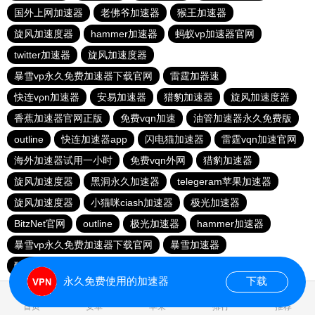
国外上网加速器
老佛爷加速器
猴王加速器
旋风加速度器
hammer加速器
蚂蚁vp加速器官网
twitter加速器
旋风加速度器
暴雪vp永久免费加速器下载官网
雷霆加器速
快连vρn加速器
安易加速器
猎豹加速器
旋风加速度器
香蕉加速器官网正版
免费vqn加速
油管加速器永久免费版
outline
快连加速器app
闪电猫加速器
雷霆vqn加速官网
海外加速器试用一小时
免费vqn外网
猎豹加速器
旋风加速度器
黑洞永久加速器
telegeram苹果加速器
旋风加速度器
小猫咪ciash加速器
极光加速器
BitzNet官网
outline
极光加速器
hammer加速器
暴雪vp永久免费加速器下载官网
暴雪加速器
酷通加速器官网
飞鸟加速器
永久免费使用的加速器
下载
0.027682s
首页
安卓
苹果
排行
推荐