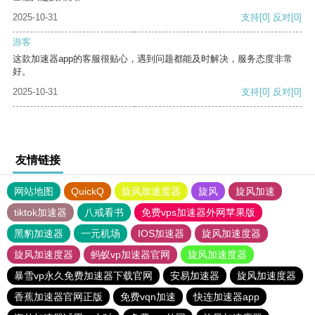
2025-10-31
支持
[0]
反对
[0]
游客
这款加速器app的客服很贴心，遇到问题都能及时解决，服务态度非常
好。
2025-10-31
支持
[0]
反对
[0]
友情链接
网站地图
QuickQ
旋风加速度器
旋风
旋风加速
tiktok加速器
八戒看书
免费vps加速器外网苹果版
黑豹加速器
一元机场
IOS加速器
旋风加速度器
旋风加速度器
蚂蚁vp加速器官网
旋风加速度器
暴雪vp永久免费加速器下载官网
安易加速器
旋风加速度器
香蕉加速器官网正版
免费vqn加速
快连加速器app