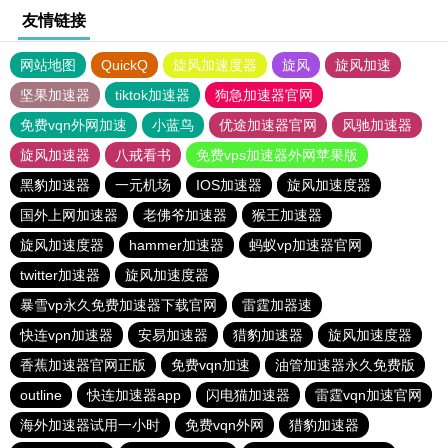
友情链接
网站地图
QuickQ
旋风加速度器
旋风
旋风加速
坚果加速器
tiktok加速器
狗急加速器官网
免费vqn外网加速
小蓝鸟
优途加速器官网
风驰加速器
旋风加速器
八戒看书
免费vps加速器外网苹果版
黑豹加速器
一元机场
IOS加速器
旋风加速度器
国外上网加速器
老佛爷加速器
猴王加速器
旋风加速度器
hammer加速器
蚂蚁vp加速器官网
twitter加速器
旋风加速度器
暴雪vp永久免费加速器下载官网
雷霆加器速
快连vρn加速器
安易加速器
猎豹加速器
旋风加速度器
香蕉加速器官网正版
免费vqn加速
油管加速器永久免费版
outline
快连加速器app
闪电猫加速器
雷霆vqn加速官网
海外加速器试用一小时
免费vqn外网
猎豹加速器