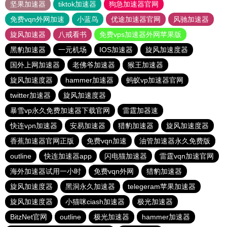
坚果加速器
tiktok加速器
狗急加速器官网
免费vqn外网加速
小蓝鸟
优途加速器官网
风驰加速器
旋风加速器
八戒看书
免费vps加速器外网苹果版
黑豹加速器
一元机场
IOS加速器
旋风加速度器
国外上网加速器
老佛爷加速器
猴王加速器
旋风加速度器
hammer加速器
蚂蚁vp加速器官网
twitter加速器
旋风加速度器
暴雪vp永久免费加速器下载官网
雷霆加器速
快连vρn加速器
安易加速器
猎豹加速器
旋风加速度器
香蕉加速器官网正版
免费vqn加速
油管加速器永久免费版
outline
快连加速器app
闪电猫加速器
雷霆vqn加速官网
海外加速器试用一小时
免费vqn外网
猎豹加速器
旋风加速度器
黑洞永久加速器
telegeram苹果加速器
旋风加速度器
小猫咪ciash加速器
极光加速器
BitzNet官网
outline
极光加速器
hammer加速器