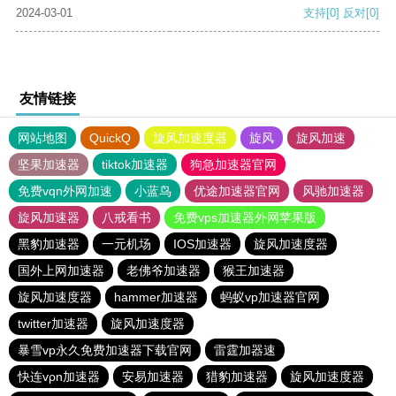
2024-03-01
支持
[0]
反对
[0]
友情链接
网站地图
QuickQ
旋风加速度器
旋风
旋风加速
坚果加速器
tiktok加速器
狗急加速器官网
免费vqn外网加速
小蓝鸟
优途加速器官网
风驰加速器
旋风加速器
八戒看书
免费vps加速器外网苹果版
黑豹加速器
一元机场
IOS加速器
旋风加速度器
国外上网加速器
老佛爷加速器
猴王加速器
旋风加速度器
hammer加速器
蚂蚁vp加速器官网
twitter加速器
旋风加速度器
暴雪vp永久免费加速器下载官网
雷霆加器速
快连vρn加速器
安易加速器
猎豹加速器
旋风加速度器