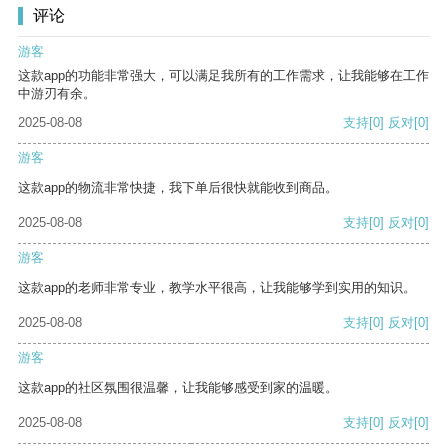
评论
游客
这款app的功能非常强大，可以满足我所有的工作需求，让我能够在工作
中游刃有余。
2025-08-08
支持
[0]
反对
[0]
游客
这款app的物流非常快捷，我下单后很快就能收到商品。
2025-08-08
支持
[0]
反对
[0]
游客
这款app的老师非常专业，教学水平很高，让我能够学到实用的知识。
2025-08-08
支持
[0]
反对
[0]
游客
这款app的社区氛围很温馨，让我能够感受到家的温暖。
2025-08-08
支持
[0]
反对
[0]