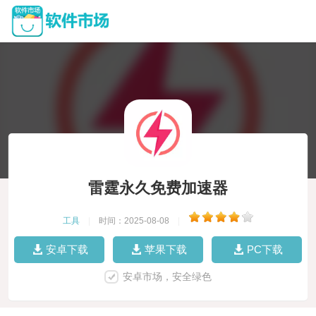
雷霆永久免费加速器
工具
|
时间：2025-08-08
|
安卓下载
苹果下载
PC下载
安卓市场，安全绿色