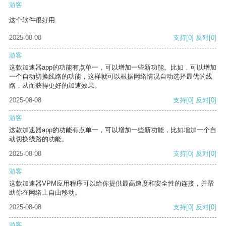
游客
这个软件很好用
2025-08-08
支持
[0]
反对
[0]
游客
这款加速器app的功能有点单一，可以增加一些新功能。比如，可以增加
一个自动切换线路的功能，这样就可以根据网络情况自动选择最优的线
路，从而获得更好的加速效果。
2025-08-08
支持
[0]
反对
[0]
游客
这款加速器app的功能有点单一，可以增加一些新功能，比如增加一个自
动切换线路的功能。
2025-08-08
支持
[0]
反对
[0]
游客
这款加速器VPM应用程序可以给你提供最高速度和安全性的连接，并帮
助你在网络上自由移动。
2025-08-08
支持
[0]
反对
[0]
游客