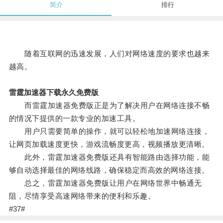
简介
排行
随着互联网的迅速发展，人们对网络速度的要求也越来
越高。
雷霆加速器下载永久免费版
而雷霆加速器免费版正是为了解决用户在网络连接不畅
的情况下提供的一款专业的加速工具。
用户只需要简单的操作，就可以轻松地加速网络连接，
让网页加载速度更快，游戏流畅度更高，视频播放更清晰。
此外，雷霆加速器免费版还具有智能路由选择功能，能
够自动选择最佳的网络线路，确保稳定而高效的网络连接。
总之，雷霆加速器免费版让用户在网络世界中畅通无
阻，尽情享受高速网络带来的便利和乐趣。
#37#