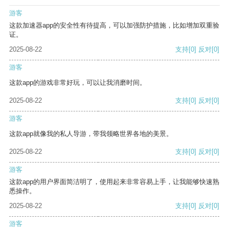
游客
这款加速器app的安全性有待提高，可以加强防护措施，比如增加双重验
证。
2025-08-22
支持
[0]
反对
[0]
游客
这款app的游戏非常好玩，可以让我消磨时间。
2025-08-22
支持
[0]
反对
[0]
游客
这款app就像我的私人导游，带我领略世界各地的美景。
2025-08-22
支持
[0]
反对
[0]
游客
这款app的用户界面简洁明了，使用起来非常容易上手，让我能够快速熟
悉操作。
2025-08-22
支持
[0]
反对
[0]
游客