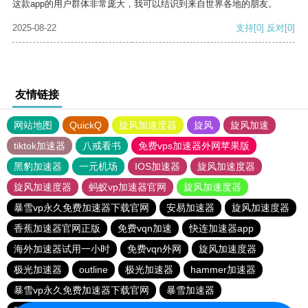
这款app的用户群体非常庞大，我可以结识到来自世界各地的朋友。
2025-08-22
支持
[0]
反对
[0]
友情链接
网站地图
QuickQ
旋风加速度器
旋风
旋风加速
tiktok加速器
八戒看书
免费vps加速器外网苹果版
黑豹加速器
一元机场
IOS加速器
旋风加速度器
旋风加速度器
蚂蚁vp加速器官网
旋风加速度器
暴雪vp永久免费加速器下载官网
安易加速器
旋风加速度器
香蕉加速器官网正版
免费vqn加速
快连加速器app
海外加速器试用一小时
免费vqn外网
旋风加速度器
极光加速器
outline
极光加速器
hammer加速器
暴雪vp永久免费加速器下载官网
暴雪加速器