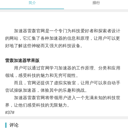
简介
排行
加速器雷轰官网是一个专门为科技爱好者和探索者设计
的网站，它汇集了各种加速器的信息和原理，让用户可以更
好地了解这些神秘而又强大的科技设备。
雷轰加速器苹果版
用户可以通过官网学习加速器的工作原理、分类和应用
领域，感受科技的魅力和无穷可能性。
而且，官网还提供了虚拟实验室，让用户可以亲自动手
尝试操纵加速器，体验其中的乐趣和挑战。
加速器雷轰官网将带领用户进入一个充满未知的科技世
界，让他们感受科技的无限魅力。
#37#
评论