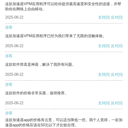
这款加速器VPM应用程序可以给你提供最高速度和安全性的连接，并帮
助你在网络上自由移动。
2025-08-22
支持
[0]
反对
[0]
游客
这款加速器VPM应用程序已经为我们带来了无限的流畅体验。
2025-08-22
支持
[0]
反对
[0]
游客
这款软件简直是神器，解决了我所有问题。
2025-08-22
支持
[0]
反对
[0]
游客
这款软件的价格非常实惠，值得推荐。
2025-08-22
支持
[0]
反对
[0]
游客
这款加速器app的价格有点贵，可以适当降低一些。我个人觉得，一款加
速器app的价格应该在50元以下才比较合理。