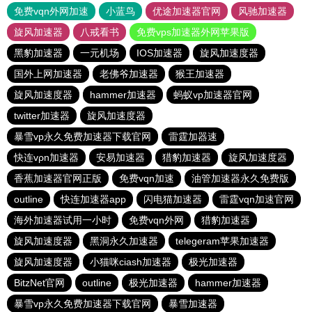
免费vqn外网加速
小蓝鸟
优途加速器官网
风驰加速器
旋风加速器
八戒看书
免费vps加速器外网苹果版
黑豹加速器
一元机场
IOS加速器
旋风加速度器
国外上网加速器
老佛爷加速器
猴王加速器
旋风加速度器
hammer加速器
蚂蚁vp加速器官网
twitter加速器
旋风加速度器
暴雪vp永久免费加速器下载官网
雷霆加器速
快连vρn加速器
安易加速器
猎豹加速器
旋风加速度器
香蕉加速器官网正版
免费vqn加速
油管加速器永久免费版
outline
快连加速器app
闪电猫加速器
雷霆vqn加速官网
海外加速器试用一小时
免费vqn外网
猎豹加速器
旋风加速度器
黑洞永久加速器
telegeram苹果加速器
旋风加速度器
小猫咪ciash加速器
极光加速器
BitzNet官网
outline
极光加速器
hammer加速器
暴雪vp永久免费加速器下载官网
暴雪加速器