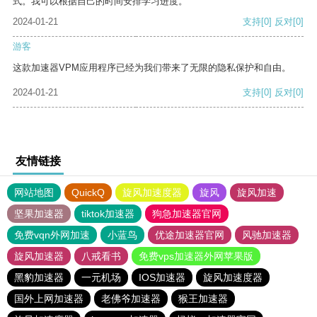
式。我可以根据自己的时间安排学习进度。
2024-01-21
支持
[0]
反对
[0]
游客
这款加速器VPM应用程序已经为我们带来了无限的隐私保护和自由。
2024-01-21
支持
[0]
反对
[0]
友情链接
网站地图
QuickQ
旋风加速度器
旋风
旋风加速
坚果加速器
tiktok加速器
狗急加速器官网
免费vqn外网加速
小蓝鸟
优途加速器官网
风驰加速器
旋风加速器
八戒看书
免费vps加速器外网苹果版
黑豹加速器
一元机场
IOS加速器
旋风加速度器
国外上网加速器
老佛爷加速器
猴王加速器