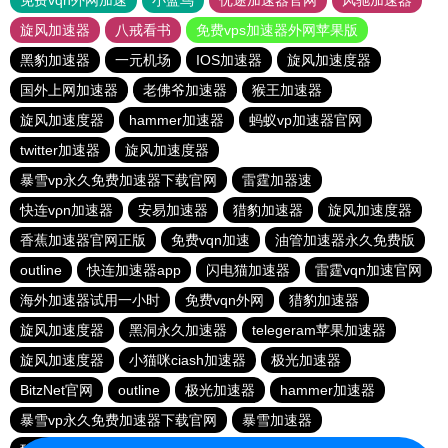
免费vqn外网加速
小蓝鸟
优途加速器官网
风驰加速器
旋风加速器
八戒看书
免费vps加速器外网苹果版
黑豹加速器
一元机场
IOS加速器
旋风加速度器
国外上网加速器
老佛爷加速器
猴王加速器
旋风加速度器
hammer加速器
蚂蚁vp加速器官网
twitter加速器
旋风加速度器
暴雪vp永久免费加速器下载官网
雷霆加器速
快连vρn加速器
安易加速器
猎豹加速器
旋风加速度器
香蕉加速器官网正版
免费vqn加速
油管加速器永久免费版
outline
快连加速器app
闪电猫加速器
雷霆vqn加速官网
海外加速器试用一小时
免费vqn外网
猎豹加速器
旋风加速度器
黑洞永久加速器
telegeram苹果加速器
旋风加速度器
小猫咪ciash加速器
极光加速器
BitzNet官网
outline
极光加速器
hammer加速器
暴雪vp永久免费加速器下载官网
暴雪加速器