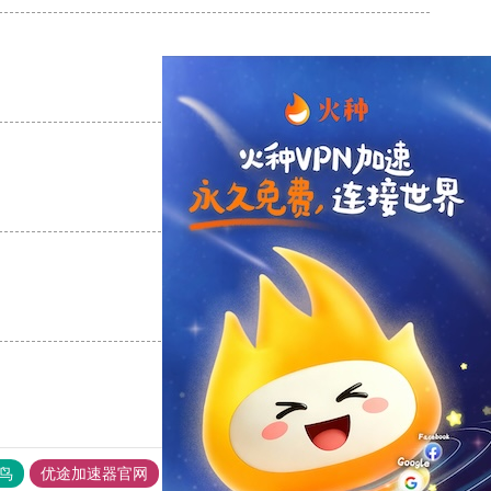
支持
[0]
反对
[0]
支持
[0]
反对
[0]
支持
[0]
反对
[0]
鸟
优途加速器官网
风驰加速器
旋风加速器
八戒看书