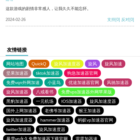
这款游戏的剧情非常感人，让我久久不能忘怀。
2024-02-26
支持
[0]
反对
[0]
友情链接
网站地图
QuickQ
旋风加速度器
旋风
旋风加速
坚果加速器
tiktok加速器
狗急加速器官网
免费vqn外网加速
小蓝鸟
优途加速器官网
风驰加速器
旋风加速器
八戒看书
免费vps加速器外网苹果版
黑豹加速器
一元机场
IOS加速器
旋风加速度器
国外上网加速器
老佛爷加速器
猴王加速器
旋风加速度器
hammer加速器
蚂蚁vp加速器官网
twitter加速器
旋风加速度器
暴雪vp永久免费加速器下载官网
雷霆加器速