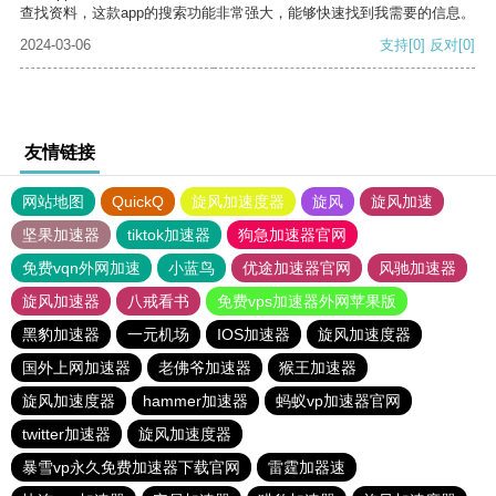
查找资料，这款app的搜索功能非常强大，能够快速找到我需要的信息。
2024-03-06
支持
[0]
反对
[0]
友情链接
网站地图
QuickQ
旋风加速度器
旋风
旋风加速
坚果加速器
tiktok加速器
狗急加速器官网
免费vqn外网加速
小蓝鸟
优途加速器官网
风驰加速器
旋风加速器
八戒看书
免费vps加速器外网苹果版
黑豹加速器
一元机场
IOS加速器
旋风加速度器
国外上网加速器
老佛爷加速器
猴王加速器
旋风加速度器
hammer加速器
蚂蚁vp加速器官网
twitter加速器
旋风加速度器
暴雪vp永久免费加速器下载官网
雷霆加器速