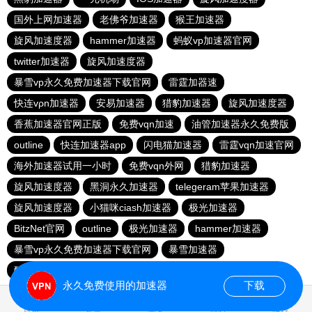
国外上网加速器
老佛爷加速器
猴王加速器
旋风加速度器
hammer加速器
蚂蚁vp加速器官网
twitter加速器
旋风加速度器
暴雪vp永久免费加速器下载官网
雷霆加器速
快连vρn加速器
安易加速器
猎豹加速器
旋风加速度器
香蕉加速器官网正版
免费vqn加速
油管加速器永久免费版
outline
快连加速器app
闪电猫加速器
雷霆vqn加速官网
海外加速器试用一小时
免费vqn外网
猎豹加速器
旋风加速度器
黑洞永久加速器
telegeram苹果加速器
旋风加速度器
小猫咪ciash加速器
极光加速器
BitzNet官网
outline
极光加速器
hammer加速器
暴雪vp永久免费加速器下载官网
暴雪加速器
酷通加速器官网
飞鸟加速器
永久免费使用的加速器
下载
1.415995s
首页
安卓
苹果
排行
推荐