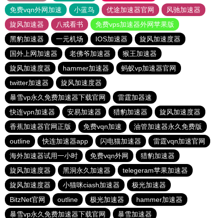
免费vqn外网加速
小蓝鸟
优途加速器官网
风驰加速器
旋风加速器
八戒看书
免费vps加速器外网苹果版
黑豹加速器
一元机场
IOS加速器
旋风加速度器
国外上网加速器
老佛爷加速器
猴王加速器
旋风加速度器
hammer加速器
蚂蚁vp加速器官网
twitter加速器
旋风加速度器
暴雪vp永久免费加速器下载官网
雷霆加器速
快连vρn加速器
安易加速器
猎豹加速器
旋风加速度器
香蕉加速器官网正版
免费vqn加速
油管加速器永久免费版
outline
快连加速器app
闪电猫加速器
雷霆vqn加速官网
海外加速器试用一小时
免费vqn外网
猎豹加速器
旋风加速度器
黑洞永久加速器
telegeram苹果加速器
旋风加速度器
小猫咪ciash加速器
极光加速器
BitzNet官网
outline
极光加速器
hammer加速器
暴雪vp永久免费加速器下载官网
暴雪加速器